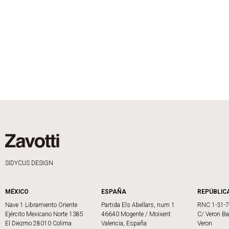
SIDYCUS DESIGN
MÉXICO
ESPAÑA
REPÚBLIC
Nave 1 Libramiento Oriente
Partida Els Abellars, num 1
RNC 1-31-
Ejército Mexicano Norte 1385
46640 Mogente / Moixent
C/ Veron Ba
El Diezmo 28010 Colima
Valencia, España
Veron