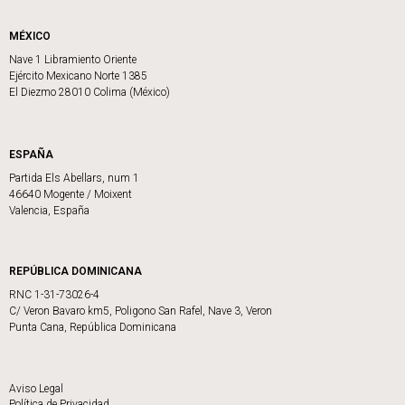
MÉXICO
Nave 1 Libramiento Oriente
Ejército Mexicano Norte 1385
El Diezmo 28010 Colima (México)
ESPAÑA
Partida Els Abellars, num 1
46640 Mogente / Moixent
Valencia, España
REPÚBLICA DOMINICANA
RNC 1-31-73026-4
C/ Veron Bavaro km5, Poligono San Rafel, Nave 3, Veron
Punta Cana, República Dominicana
Aviso Legal
Política de Privacidad