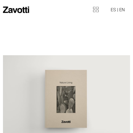
ES
|
EN