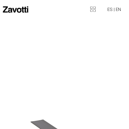
ES
|
EN