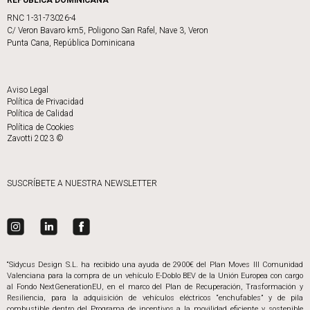
RNC 1-31-73026-4
C/ Veron Bavaro km5, Poligono San Rafel, Nave 3, Veron
Punta Cana, República Dominicana
Aviso Legal
Política de Privacidad
Política de Calidad
Política de Cookies
Zavotti 2023 ©
SUSCRÍBETE A NUESTRA NEWSLETTER
“Sidycus Design S.L. ha recibido una ayuda de 2900€ del Plan Moves III Comunidad
Valenciana para la compra de un vehículo E-Doblo BEV de la Unión Europea con cargo
al Fondo NextGenerationEU, en el marco del Plan de Recuperación, Trasformación y
Resiliencia, para la adquisición de vehículos eléctricos “enchufables” y de pila
combustible dentro del Programa de incentivos a la movilidad eficiente y sostenible