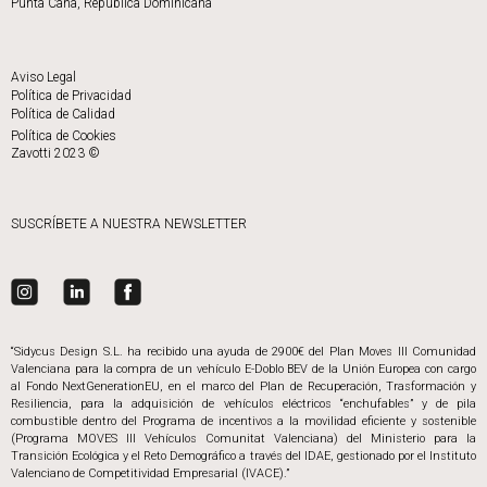
Punta Cana, República Dominicana
Aviso Legal
Política de Privacidad
Política de Calidad
Política de Cookies
Zavotti 2023 ©
SUSCRÍBETE A NUESTRA NEWSLETTER
“Sidycus Design S.L. ha recibido una ayuda de 2900€ del Plan Moves III Comunidad
Valenciana para la compra de un vehículo E-Doblo BEV de la Unión Europea con cargo
al Fondo NextGenerationEU, en el marco del Plan de Recuperación, Trasformación y
Resiliencia, para la adquisición de vehículos eléctricos “enchufables” y de pila
combustible dentro del Programa de incentivos a la movilidad eficiente y sostenible
(Programa MOVES III Vehículos Comunitat Valenciana) del Ministerio para la
Transición Ecológica y el Reto Demográfico a través del IDAE, gestionado por el Instituto
Valenciano de Competitividad Empresarial (IVACE).”