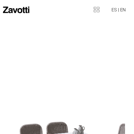
ES
|
EN