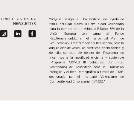
SCRÍBETE A NUESTRA
“Sidycus Design S.L. ha recibido una ayuda de
NEWSLETTER
2900€ del Plan Moves III Comunidad Valenciana
para la compra de un vehículo E-Doblo BEV de la
Unión Europea con cargo al Fondo
NextGenerationEU, en el marco del Plan de
Recuperación, Trasformación y Resiliencia, para la
adquisición de vehículos eléctricos “enchufables” y
de pila combustible dentro del Programa de
incentivos a la movilidad eficiente y sostenible
(Programa MOVES III Vehículos Comunitat
Valenciana) del Ministerio para la Transición
Ecológica y el Reto Demográfico a través del IDAE,
gestionado por el Instituto Valenciano de
Competitividad Empresarial (IVACE).”