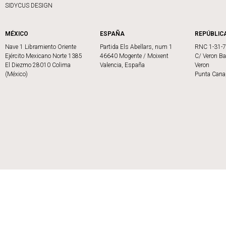
SIDYCUS DESIGN
MÉXICO
ESPAÑA
REPÚBLIC
Nave 1 Libramiento Oriente
Partida Els Abellars, num 1
RNC 1-31-
Ejército Mexicano Norte 1385
46640 Mogente / Moixent
C/ Veron Ba
El Diezmo 28010 Colima
Valencia, España
Veron
(México)
Punta Cana