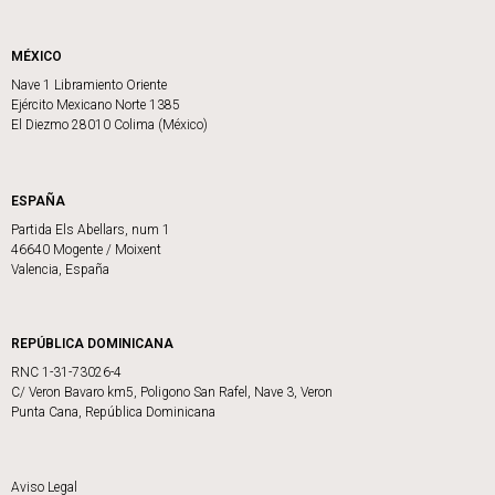
MÉXICO
Nave 1 Libramiento Oriente
Ejército Mexicano Norte 1385
El Diezmo 28010 Colima (México)
ESPAÑA
Partida Els Abellars, num 1
46640 Mogente / Moixent
Valencia, España
REPÚBLICA DOMINICANA
RNC 1-31-73026-4
C/ Veron Bavaro km5, Poligono San Rafel, Nave 3, Veron
Punta Cana, República Dominicana
Aviso Legal