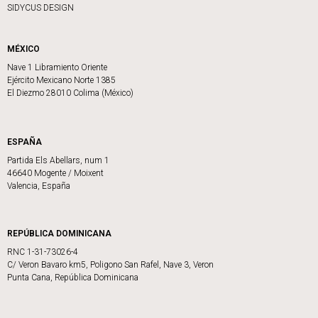
SIDYCUS DESIGN
MÉXICO
Nave 1 Libramiento Oriente
Ejército Mexicano Norte 1385
El Diezmo 28010 Colima (México)
ESPAÑA
Partida Els Abellars, num 1
46640 Mogente / Moixent
Valencia, España
REPÚBLICA DOMINICANA
RNC 1-31-73026-4
C/ Veron Bavaro km5, Poligono San Rafel, Nave 3, Veron
Punta Cana, República Dominicana