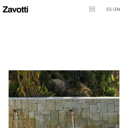
ES
|
EN