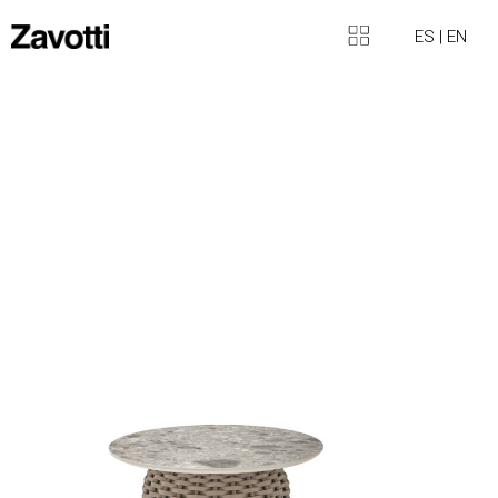
ES
|
EN