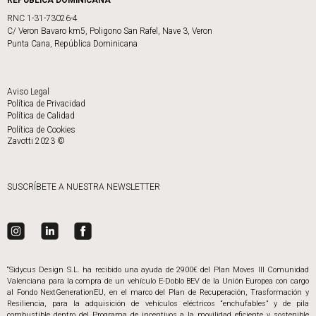
RNC 1-31-73026-4
C/ Veron Bavaro km5, Poligono San Rafel, Nave 3, Veron
Punta Cana, República Dominicana
Aviso Legal
Política de Privacidad
Política de Calidad
Política de Cookies
Zavotti 2023 ©
SUSCRÍBETE A NUESTRA NEWSLETTER
“Sidycus Design S.L. ha recibido una ayuda de 2900€ del Plan Moves III Comunidad
Valenciana para la compra de un vehículo E-Doblo BEV de la Unión Europea con cargo
al Fondo NextGenerationEU, en el marco del Plan de Recuperación, Trasformación y
Resiliencia, para la adquisición de vehículos eléctricos “enchufables” y de pila
combustible dentro del Programa de incentivos a la movilidad eficiente y sostenible