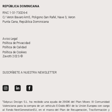
REPÚBLICA DOMINICANA
RNC 1-31-73026-4
C/ Veron Bavaro km5, Poligono San Rafel, Nave 3, Veron
Punta Cana, República Dominicana
Aviso Legal
Política de Privacidad
Política de Calidad
Política de Cookies
Zavotti 2023 ©
SUSCRÍBETE A NUESTRA NEWSLETTER
“Sidycus Design S.L. ha recibido una ayuda de 2900€ del Plan Moves III Comunidad
Valenciana para la compra de un vehículo E-Doblo BEV de la Unión Europea con cargo
al Fondo NextGenerationEU, en el marco del Plan de Recuperación, Trasformación y