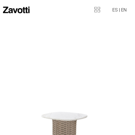
ES
|
EN