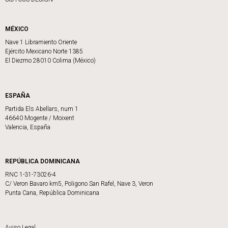
MÉXICO
Nave 1 Libramiento Oriente
Ejército Mexicano Norte 1385
El Diezmo 28010 Colima (México)
ESPAÑA
Partida Els Abellars, num 1
46640 Mogente / Moixent
Valencia, España
REPÚBLICA DOMINICANA
RNC 1-31-73026-4
C/ Veron Bavaro km5, Poligono San Rafel, Nave 3, Veron
Punta Cana, República Dominicana
Aviso Legal