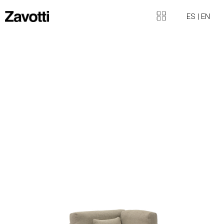
ES
|
EN