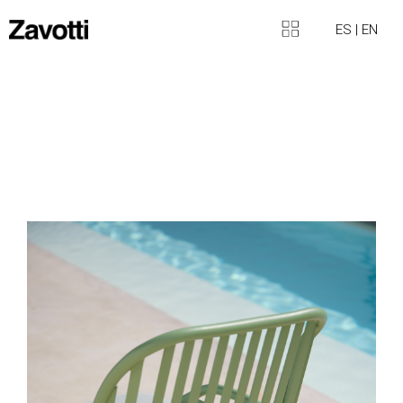
ES
|
EN