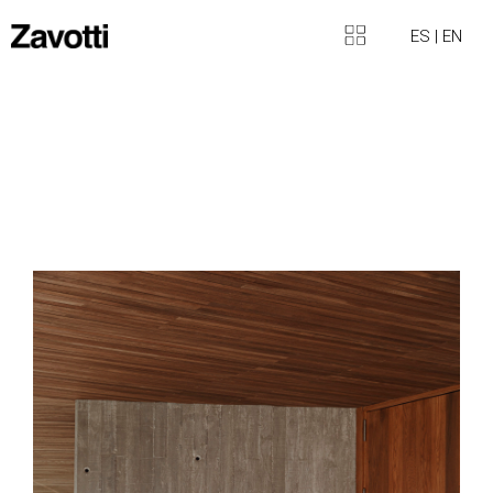
ES
|
EN