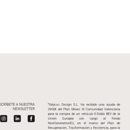
SCRÍBETE A NUESTRA
“Sidycus Design S.L. ha recibido una ayuda de
NEWSLETTER
2900€ del Plan Moves III Comunidad Valenciana
para la compra de un vehículo E-Doblo BEV de la
Unión Europea con cargo al Fondo
NextGenerationEU, en el marco del Plan de
Recuperación, Trasformación y Resiliencia, para la