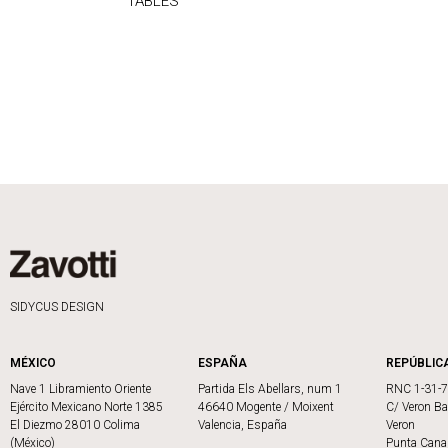
TABLES
SIDYCUS DESIGN
MÉXICO
ESPAÑA
REPÚBLIC
Nave 1 Libramiento Oriente
Partida Els Abellars, num 1
RNC 1-31-
Ejército Mexicano Norte 1385
46640 Mogente / Moixent
C/ Veron Ba
El Diezmo 28010 Colima
Valencia, España
Veron
(México)
Punta Cana