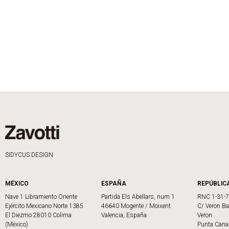
SIDYCUS DESIGN
MÉXICO
ESPAÑA
REPÚBLIC
Nave 1 Libramiento Oriente
Partida Els Abellars, num 1
RNC 1-31-
Ejército Mexicano Norte 1385
46640 Mogente / Moixent
C/ Veron Ba
El Diezmo 28010 Colima
Valencia, España
Veron
(México)
Punta Cana