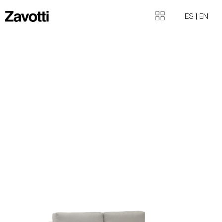
ES
|
EN