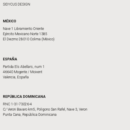
SIDYCUS DESIGN
MÉXICO
Nave 1 Libramiento Oriente
Ejército Mexicano Norte 1385
El Diezmo 28010 Colima (México)
ESPAÑA
Partida Els Abellars, num 1
46640 Mogente / Moixent
Valencia, España
REPÚBLICA DOMINICANA
RNC 1-31-73026-4
C/ Veron Bavaro km5, Poligono San Rafel, Nave 3, Veron
Punta Cana, República Dominicana