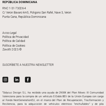
REPÚBLICA DOMINICANA
RNC 1-31-73026-4
C/ Veron Bavaro km5, Poligono San Rafel, Nave 3, Veron
Punta Cana, República Dominicana
Aviso Legal
Política de Privacidad
Política de Calidad
Política de Cookies
Zavotti 2023 ©
SUSCRÍBETE A NUESTRA NEWSLETTER
“Sidycus Design S.L. ha recibido una ayuda de 2900€ del Plan Moves III Comunidad
Valenciana para la compra de un vehículo E-Doblo BEV de la Unión Europea con cargo
al Fondo NextGenerationEU, en el marco del Plan de Recuperación, Trasformación y
Resiliencia, para la adquisición de vehículos eléctricos “enchufables” y de pila