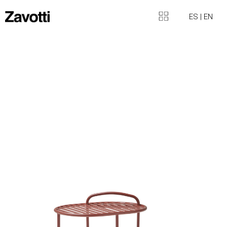
ES
|
EN