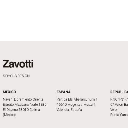
SIDYCUS DESIGN
MÉXICO
ESPAÑA
REPÚBLIC
Nave 1 Libramiento Oriente
Partida Els Abellars, num 1
RNC 1-31-
Ejército Mexicano Norte 1385
46640 Mogente / Moixent
C/ Veron Ba
El Diezmo 28010 Colima
Valencia, España
Veron
(México)
Punta Cana