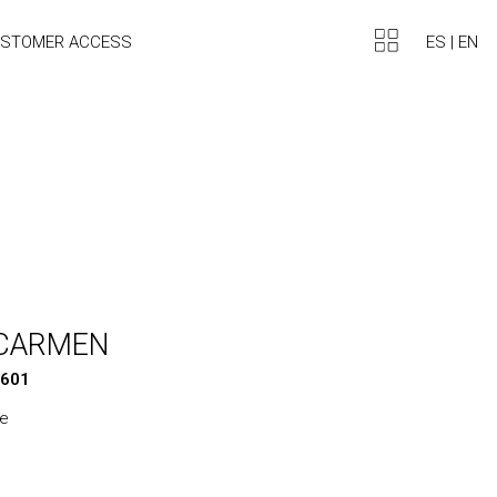
ES
|
EN
STOMER ACCESS
 CARMEN
0601
ne