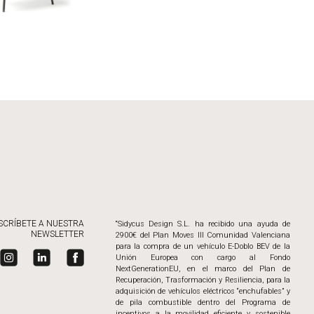
SCRÍBETE A NUESTRA
“Sidycus Design S.L. ha recibido una ayuda de
NEWSLETTER
2900€ del Plan Moves III Comunidad Valenciana
para la compra de un vehículo E-Doblo BEV de la
Unión Europea con cargo al Fondo
NextGenerationEU, en el marco del Plan de
Recuperación, Trasformación y Resiliencia, para la
adquisición de vehículos eléctricos “enchufables” y
de pila combustible dentro del Programa de
incentivos a la movilidad eficiente y sostenible