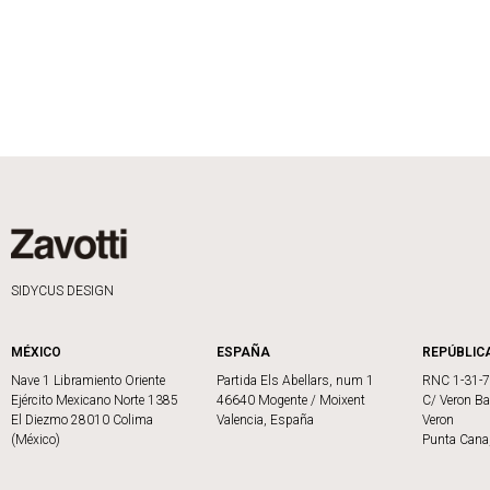
SIDYCUS DESIGN
MÉXICO
ESPAÑA
REPÚBLIC
Nave 1 Libramiento Oriente
Partida Els Abellars, num 1
RNC 1-31-
Ejército Mexicano Norte 1385
46640 Mogente / Moixent
C/ Veron Ba
El Diezmo 28010 Colima
Valencia, España
Veron
(México)
Punta Cana