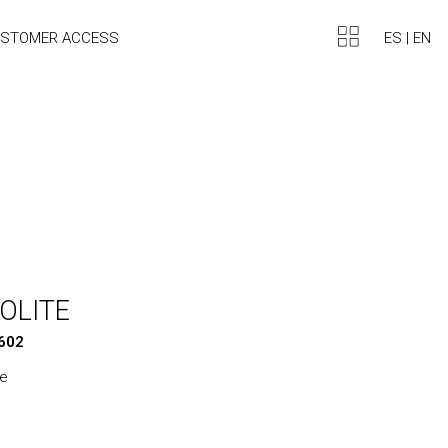
ES
|
EN
STOMER ACCESS
POLITE
0602
ne