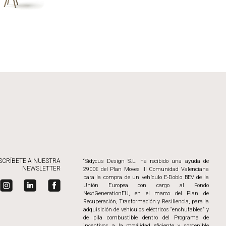
SCRÍBETE A NUESTRA
“Sidycus Design S.L. ha recibido una ayuda de
NEWSLETTER
2900€ del Plan Moves III Comunidad Valenciana
para la compra de un vehículo E-Doblo BEV de la
Unión Europea con cargo al Fondo
NextGenerationEU, en el marco del Plan de
Recuperación, Trasformación y Resiliencia, para la
adquisición de vehículos eléctricos “enchufables” y
de pila combustible dentro del Programa de
incentivos a la movilidad eficiente y sostenible